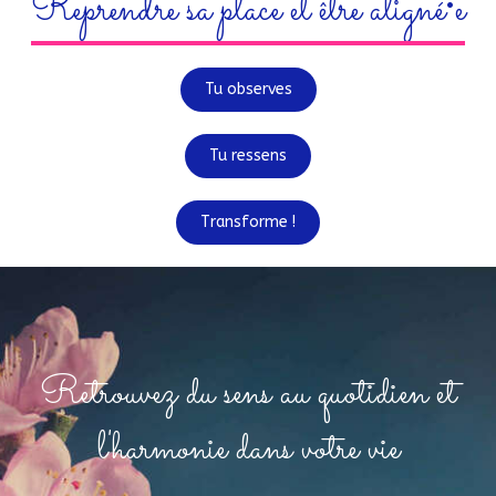
Reprendre sa place et être aligné•e
Tu observes
Tu ressens
Transforme !
Retrouvez du sens au quotidien et
l'harmonie dans votre vie