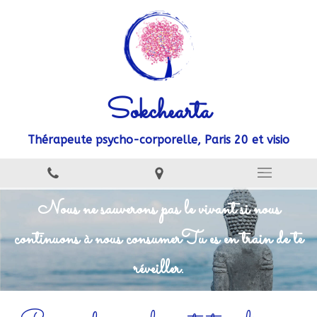
Sokchearta
Thérapeute psycho-corporelle, Paris 20 et visio
Nous ne sauverons pas le vivant si nous
continuons à nous consumer
Tu es en train de te
réveiller.