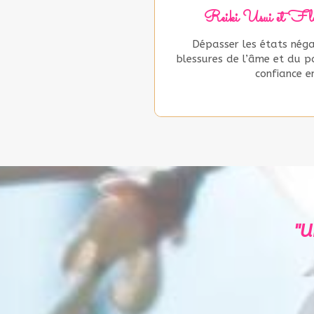
Reiki Usui et Fle
Dépasser les états néga
blessures de l’âme et du p
confiance en
"U