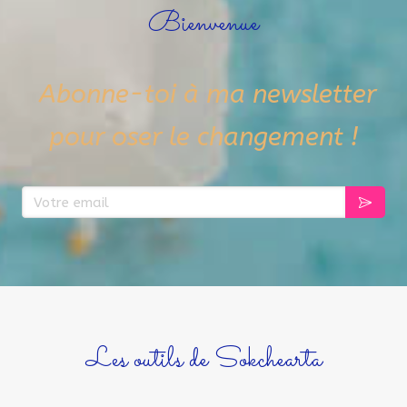
Bienvenue
Abonne-toi à ma newsletter
pour oser le changement
!
Les outils de Sokchearta