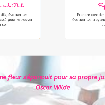
urs de Bach
Sop
tifs, évacuer les
Prendre conscien
assé pour retrouver
évacuer les croyanc
 soi
os
ne fleur s'épanouit pour sa propre joi
Oscar Wilde