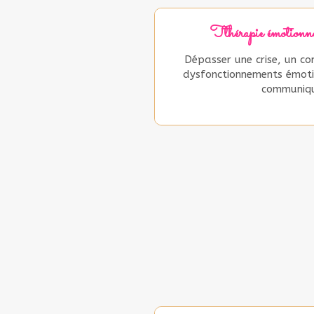
Tthérapie émotio
Dépasser une crise, un co
dysfonctionnements émoti
communiq