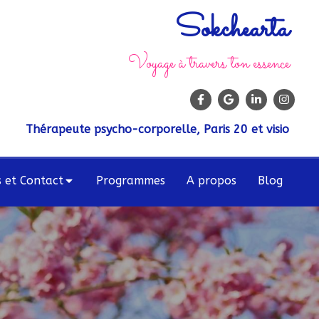
Sokchearta
Voyage à travers ton essence
Thérapeute psycho-corporelle, Paris 20 et visio
s et Contact
Programmes
A propos
Blog