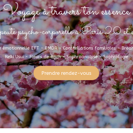
Voyage à travers ton essence
eute psycho-corporelle à Paris 20 et e
e émotionnelle EFT - EMDR - Constellations familiales - Brea
Reîki Usui - Fleurs de Bach - Sophroanalyse - Sophrologie
Prendre rendez-vous