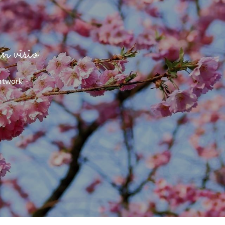
n visio
htwork -