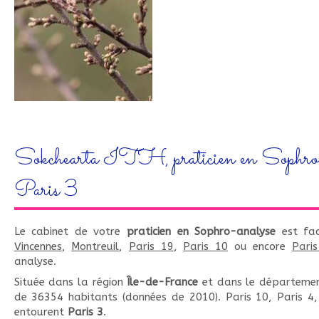
Sokchearta ITH, praticien en Sophro-a
Paris 3
Le cabinet de votre
praticien en Sophro-analyse
est fac
Vincennes
,
Montreuil
,
Paris 19
,
Paris 10
ou encore
Pari
analyse.
Située dans la région
Île-de-France
et dans le départeme
de 36354 habitants (données de 2010). Paris 10, Paris 4,
entourent
Paris 3
.