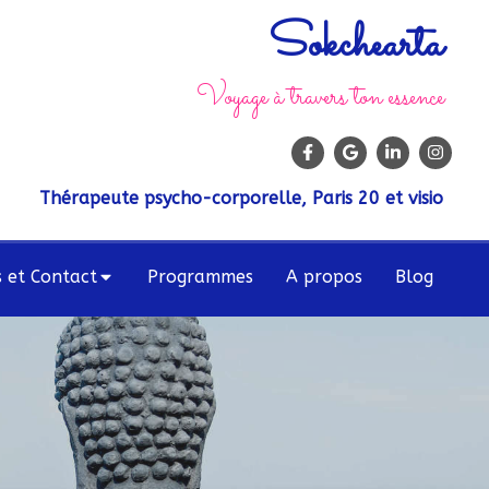
Sokchearta
Voyage à travers ton essence
Thérapeute psycho-corporelle, Paris 20 et visio
s et Contact
Programmes
A propos
Blog