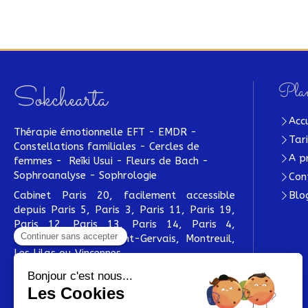
Plan
Sokchearta
Acc
Thérapie émotionnelle EFT - EMDR -
Tar
Constellations familiales - Cercles de
A p
femmes - Reîki Usui - Fleurs de Bach -
Sophroanalyse - Sophrologie
Con
Cabinet Paris 20, facilement accessible
Blo
depuis Paris 5, Paris 3, Paris 11, Paris 19,
Paris 12, Paris 13, Paris 14, Paris 4,
Bagnolet, Le Pré-Saint-Gervais, Montreuil,
Les Lilas ou Vincennes.
Prendre rendez-vous