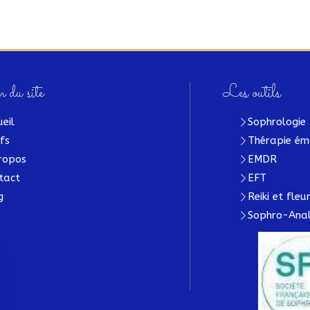
 du site
Les outils
ueil
Sophrologie
ifs
Thérapie ém
ropos
EMDR
tact
EFT
g
Reiki et fle
Sophro-Anal