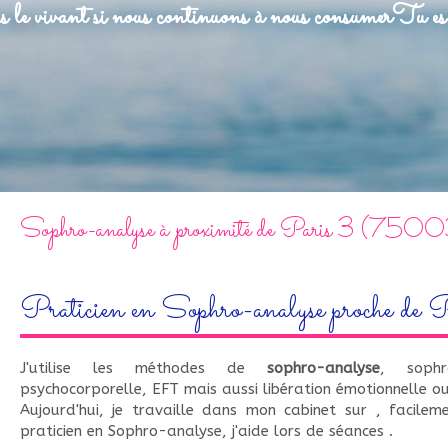
 le vivant si nous continuons à nous consumer
Tu es 
Sophro-analyse à proximité de Paris 3 (750
Praticien en Sophro-analyse proche de 
J'utilise les méthodes de
sophro-analyse
, sophr
psychocorporelle, EFT mais aussi libération émotionnelle o
Aujourd'hui, je travaille dans mon cabinet sur , facile
praticien en Sophro-analyse, j'aide lors de séances .