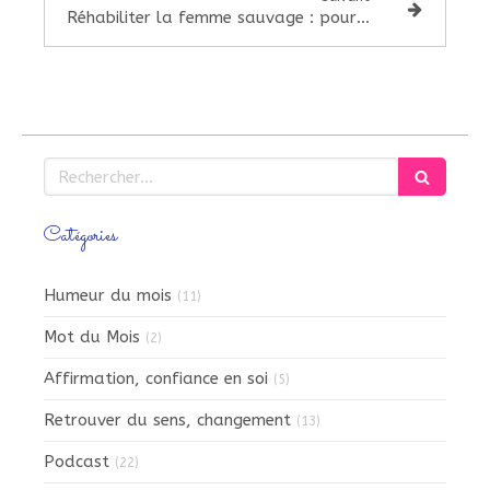
Réhabiliter la femme sauvage : pourquoi les femmes ont peur d'être visibles ?
Rechercher
Catégories
Humeur du mois
(11)
Mot du Mois
(2)
Affirmation, confiance en soi
(5)
Retrouver du sens, changement
(13)
Podcast
(22)