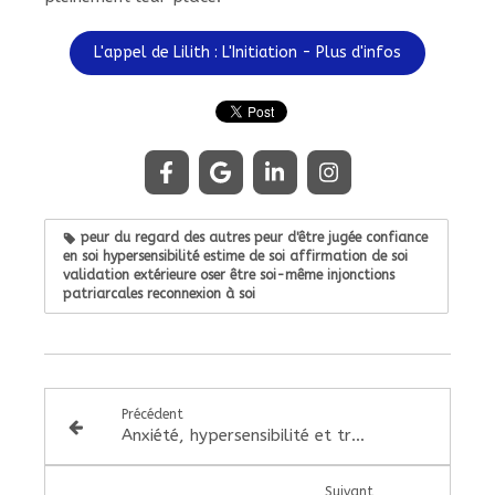
L'appel de Lilith : L'Initiation - Plus d'infos
peur du regard des autres peur d'être jugée confiance
en soi hypersensibilité estime de soi affirmation de soi
validation extérieure oser être soi-même injonctions
patriarcales reconnexion à soi
Précédent
Anxiété, hypersensibilité et trauma : et si ton corps essayait simplement de te parler ?
Suivant