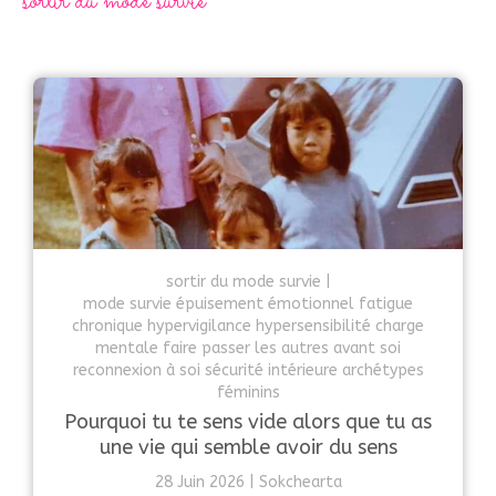
sortir du mode survie
sortir du mode survie
mode survie épuisement émotionnel fatigue
chronique hypervigilance hypersensibilité charge
mentale faire passer les autres avant soi
reconnexion à soi sécurité intérieure archétypes
féminins
Pourquoi tu te sens vide alors que tu as
une vie qui semble avoir du sens
28 Juin 2026
Sokchearta