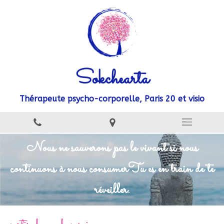
Sokchearta
Thérapeute psycho-corporelle, Paris 20 et visio
Nous ne sauverons pas le vivant si nous
continuons à nous consumer
Tu es en train de te
réveiller.