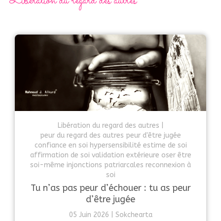
Libération du regard des autres
Libération du regard des autres
peur du regard des autres peur d'être jugée
confiance en soi hypersensibilité estime de soi
affirmation de soi validation extérieure oser être
soi-même injonctions patriarcales reconnexion à
soi
Tu n’as pas peur d’échouer : tu as peur
d’être jugée
05 Juin 2026
Sokchearta