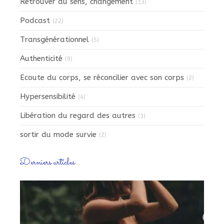
Retrouver du sens, changement
(13)
Podcast
(22)
Transgénérationnel
(5)
Authenticité
(9)
Ecoute du corps, se réconcilier avec son corps
(2)
Hypersensibilité
(4)
Libération du regard des autres
(1)
sortir du mode survie
(2)
Derniers articles