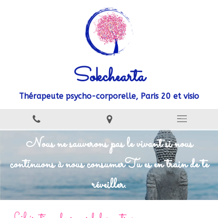
Sokchearta
Thérapeute psycho-corporelle, Paris 20 et visio
Nous ne sauverons pas le vivant si nous
continuons à nous consumer
Tu es en train de te
réveiller.