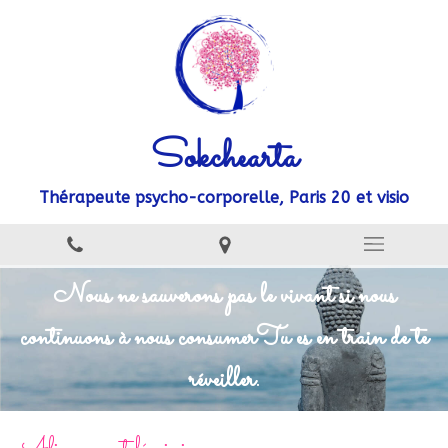
Sokchearta
Thérapeute psycho-corporelle, Paris 20 et visio
Nous ne sauverons pas le vivant si nous
continuons à nous consumer
Tu es en train de te
réveiller.