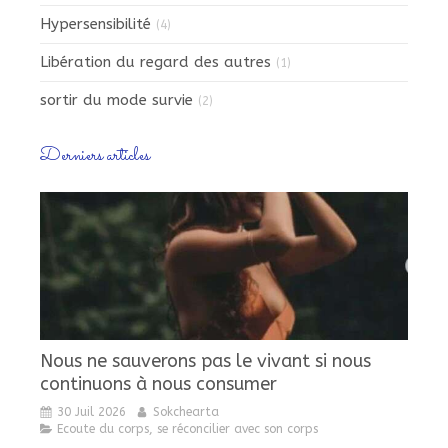
Hypersensibilité
(4)
Libération du regard des autres
(1)
sortir du mode survie
(2)
Derniers articles
Nous ne sauverons pas le vivant si nous
continuons à nous consumer
30 Juil 2026
Sokchearta
Ecoute du corps, se réconcilier avec son corps