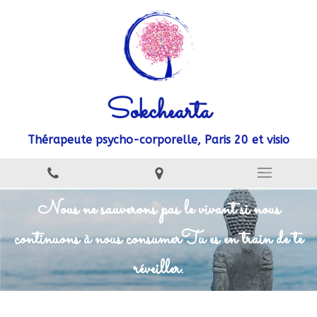
Sokchearta
Thérapeute psycho-corporelle, Paris 20 et visio
Nous ne sauverons pas le vivant si nous
continuons à nous consumer
Tu es en train de te
réveiller.