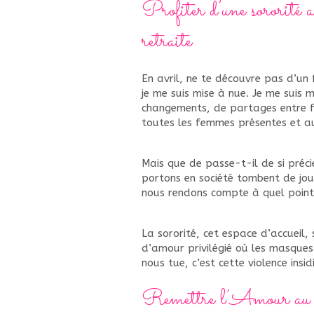
Profiter d’une sororité a
retraite
En avril, ne te découvre pas d’un f
je me suis mise à nue. Je me suis
changements, de partages entre f
toutes les femmes présentes et a
Mais que de passe-t-il de si préc
portons en société tombent de jour
nous rendons compte à quel point
La sororité, cet espace d’accueil, 
d’amour privilégié où les masque
nous tue, c’est cette violence insi
Remettre l’Amour au co