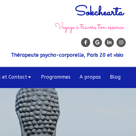
Sokchearta
Voyage à travers ton essence
Thérapeute psycho-corporelle, Paris 20 et visio
s et Contact
Programmes
A propos
Blog