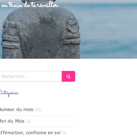
en train de te réveiller.
echercher
atégories
Humeur du mois
(11)
ot du Mois
(2)
ffirmation, confiance en soi
(5)