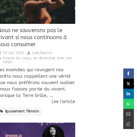
Nous ne sauverons pas le
vivant si nous continuons à
nous consumer
30 Juil 2026
Sokchearta
Ecoute du corps, se réconcilier avec son
corps
es incendies qui ravagent nos
orêts nous rappellent une vérité
ue nous préférons souvent oublier
 nous faisons partie du vivant.
orsque la Terre brûle, ...
Lire l'article
épuisement féminin