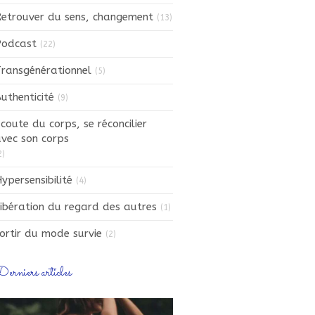
etrouver du sens, changement
(13)
Podcast
(22)
ransgénérationnel
(5)
uthenticité
(9)
coute du corps, se réconcilier
vec son corps
2)
ypersensibilité
(4)
ibération du regard des autres
(1)
ortir du mode survie
(2)
erniers articles