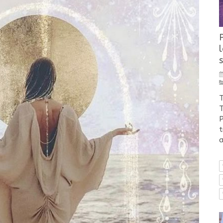
s
T
T
P
t
a