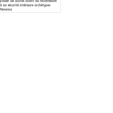
passer les autres avant soi reconnexion
à soi sécurité intérieure archétypes
féminins