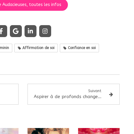
e Audacieuses, toutes les infos
minin
Affirmation de soi
Confiance en soi
Suivant
onde
Aspirer à de profonds changements, les clefs d'une transformation réussie