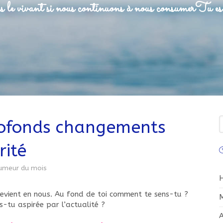
 le vivant si nous continuons à nous consumer
Tu es 
R
rofonds changements
rité
C
umeur du mois
 revient en nous. Au fond de toi comment te sens-tu ?
M
s-tu aspirée par l’actualité ?
A