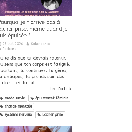
Pourquoi je n'arrive pas à
lâcher prise, même quand je
uis épuisée ?
23 Juil 2026
Sokchearta
Podcast
u te dis que tu devrais ralentir.
u sens que ton corps est fatigué.
ourtant, tu continues. Tu gères,
u anticipes, tu prends soin des
utres... et tu cul...
Lire l'article
mode survie
épuisement féminin
charge mentale
système nerveux
Lâcher prise