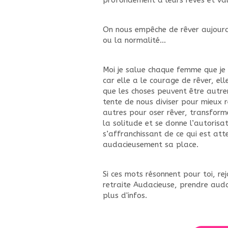
profondément à leurs rêves et val
On nous empêche de rêver aujourd
ou la normalité…
Moi je salue chaque femme que je 
car elle a le courage de rêver, el
que les choses peuvent être autre
tente de nous diviser pour mieux r
autres pour oser rêver, transform
la solitude et se donne l’autorisat
s’affranchissant de ce qui est at
audacieusement sa place.
Si ces mots résonnent pour toi, re
retraite Audacieuse, prendre auda
plus d'infos.