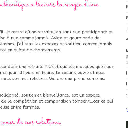
uthentique à travers la magie d’une
R
T
il. Je rentre d’une retraite, en tant que participante et
 mise à nue comme jamais. Avide et gourmande de
A
emmes, j’ai tenu les espaces et soutenu comme jamais
ussi en quête de changements.
E
a
(
ieux dans une retraite ? C’est que les masques que nous
 en jour, d’heure en heure. Le coeur s’ouvre et nous
H
 nous sommes reliés•es. We are one prend son sens.
L
s
solidarité, soutien et bienveillance, est un espace
s de la compétition et comparaison tombent…car ce qui
dieuse entre femmes.
D
eur de nos relations