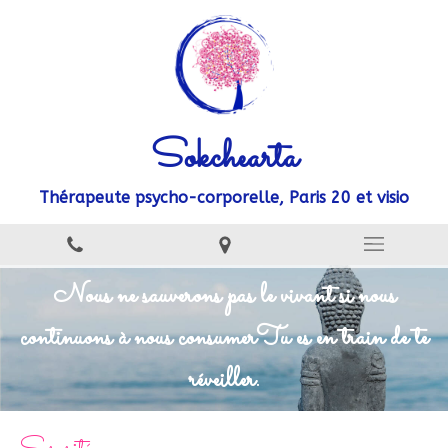
Sokchearta
Thérapeute psycho-corporelle, Paris 20 et visio
Nous ne sauverons pas le vivant si nous
continuons à nous consumer
Tu es en train de te
réveiller.