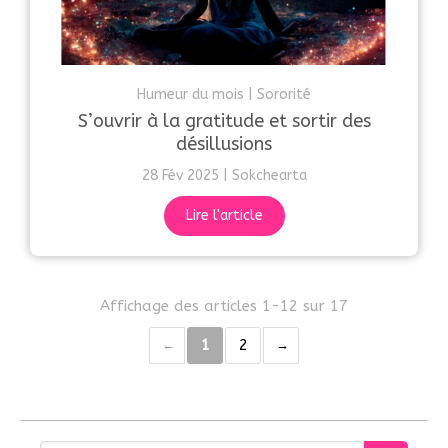
Humeur du mois
Sororité
S’ouvrir à la gratitude et sortir des
désillusions
28 Fév 2025
Sokchearta
Lire l'article
Affichage des articles 1-12 sur 17
1
2