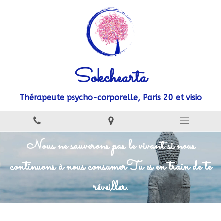
Sokchearta
Thérapeute psycho-corporelle, Paris 20 et visio
Nous ne sauverons pas le vivant si nous
continuons à nous consumer
Tu es en train de te
réveiller.