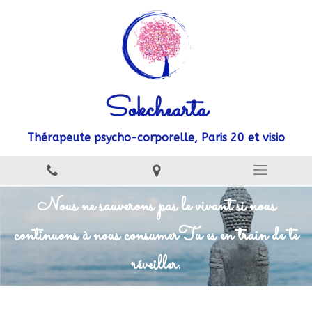
Sokchearta
Thérapeute psycho-corporelle, Paris 20 et visio
Nous ne sauverons pas le vivant si nous
continuons à nous consumer
Tu es en train de te
réveiller.