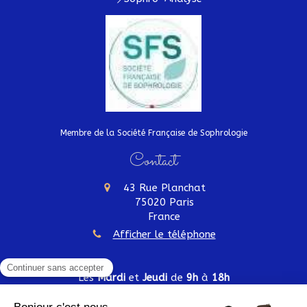
Membre de la Société Française de Sophrologie
Contact
43 Rue Planchat
75020
Paris
France
Afficher le téléphone
Les
Mardi
et
Jeudi
de
9h
à
18h