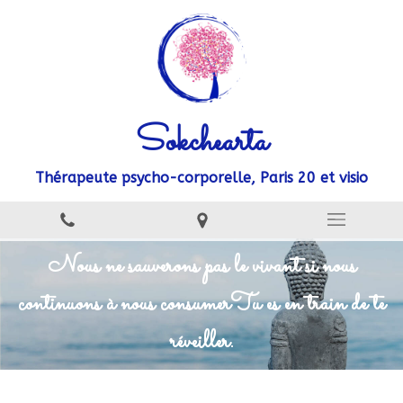
Sokchearta
Thérapeute psycho-corporelle, Paris 20 et visio
Nous ne sauverons pas le vivant si nous
continuons à nous consumer
Tu es en train de te
réveiller.