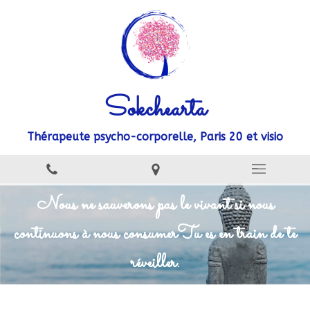
Sokchearta
Thérapeute psycho-corporelle, Paris 20 et visio
Nous ne sauverons pas le vivant si nous
continuons à nous consumer
Tu es en train de te
réveiller.