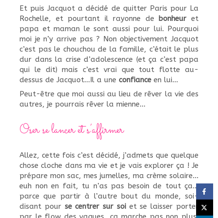
Et puis Jacquot a décidé de quitter Paris pour La
Rochelle, et pourtant il rayonne de
bonheur
et
papa et maman le sont aussi pour lui. Pourquoi
moi je n’y arrive pas ? Non objectivement Jacquot
c’est pas le chouchou de la famille, c’était le plus
dur dans la crise d’adolescence (et ça c’est papa
qui le dit) mais c’est vrai que tout flotte au-
dessus de Jacquot…Il a une
confiance
en lui…
Peut-être que moi aussi au lieu de rêver la vie des
autres, je pourrais rêver la mienne…
Oser se lancer et s’affirmer
Allez, cette fois c’est décidé, j’admets que quelque
chose cloche dans ma vie et je vais explorer ça ! Je
prépare mon sac, mes jumelles, ma crème solaire…
euh non en fait, tu n’as pas besoin de tout ça…
parce que partir à l’autre bout du monde, soi-
disant pour
se centrer sur soi
et se laisser porter
par le flow des vagues, ça marche pas non plus.