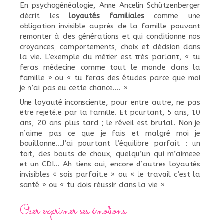
En psychogénéalogie, Anne Ancelin Schützenberger
décrit les
loyautés familiales
comme une
obligation invisible auprès de la famille pouvant
remonter à des générations et qui conditionne nos
croyances, comportements, choix et décision dans
la vie. L’exemple du métier est très parlant, « tu
feras médecine comme tout le monde dans la
famille » ou « tu feras des études parce que moi
je n’ai pas eu cette chance…. »
Une loyauté inconsciente, pour entre autre, ne pas
être rejeté.e par la famille. Et pourtant, 5 ans, 10
ans, 20 ans plus tard ; le réveil est brutal. Non je
n’aime pas ce que je fais et malgré moi je
bouillonne…J’ai pourtant l’équilibre parfait : un
toit, des bouts de choux, quelqu’un qui m’aimeee
et un CDI… Ah tiens oui, encore d’autres loyautés
invisibles « sois parfait.e » ou « le travail c’est la
santé » ou « tu dois réussir dans la vie »
Oser exprimer ses émotions