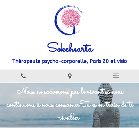
Sokchearta
Thérapeute psycho-corporelle, Paris 20 et visio
Nous ne sauverons pas le vivant si nous
continuons à nous consumer
Tu es en train de te
réveiller.