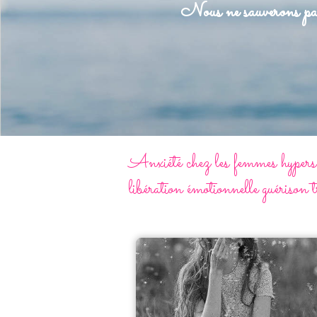
Nous ne sauverons pas
Anxiété chez les femmes hypersen
libération émotionnelle guérison