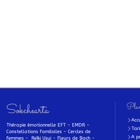
Plan
Sokchearta
Acc
Thérapie émotionnelle EFT - EMDR -
Tar
Constellations familiales - Cercles de
A p
femmes - Reîki Usui - Fleurs de Bach -