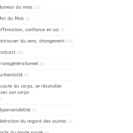
Humeur du mois
(11)
ot du Mois
(2)
ffirmation, confiance en soi
(5)
etrouver du sens, changement
(13)
Podcast
(22)
ransgénérationnel
(5)
uthenticité
(9)
coute du corps, se réconcilier
vec son corps
2)
ypersensibilité
(4)
ibération du regard des autres
(1)
ortir du mode survie
(2)