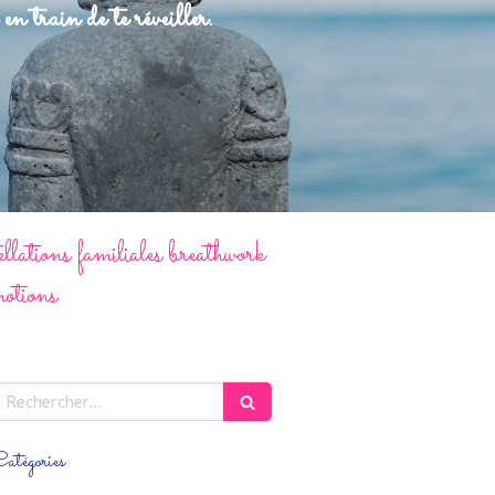
en train de te réveiller.
llations familiales breathwork
motions
echercher
atégories