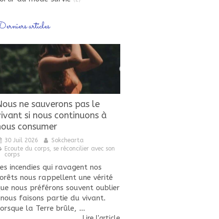
erniers articles
Nous ne sauverons pas le
vivant si nous continuons à
nous consumer
30 Juil 2026
Sokchearta
Ecoute du corps, se réconcilier avec son
corps
es incendies qui ravagent nos
orêts nous rappellent une vérité
ue nous préférons souvent oublier
 nous faisons partie du vivant.
orsque la Terre brûle, ...
Lire l'article