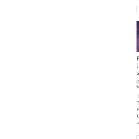
s
T
T
P
t
a