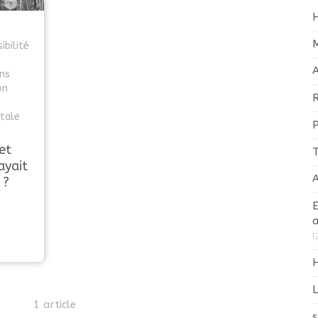
M
bilité
A
ns
on
R
tale
et
T
ayait
A
 ?
E
a
(
H
L
1 article
s