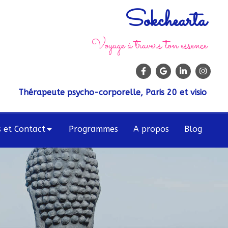
Sokchearta
Voyage à travers ton essence
Thérapeute psycho-corporelle, Paris 20 et visio
s et Contact
Programmes
A propos
Blog