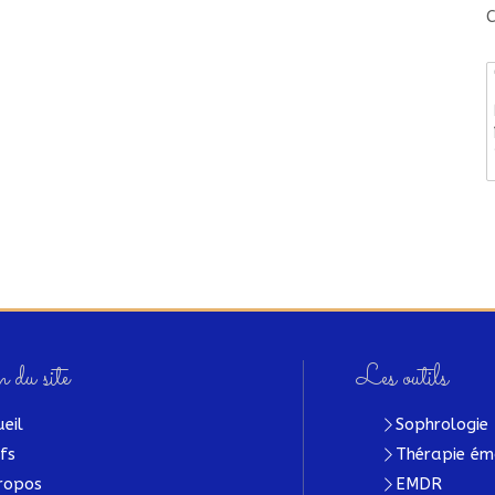
C
 du site
Les outils
ueil
Sophrologie
ifs
Thérapie ém
ropos
EMDR