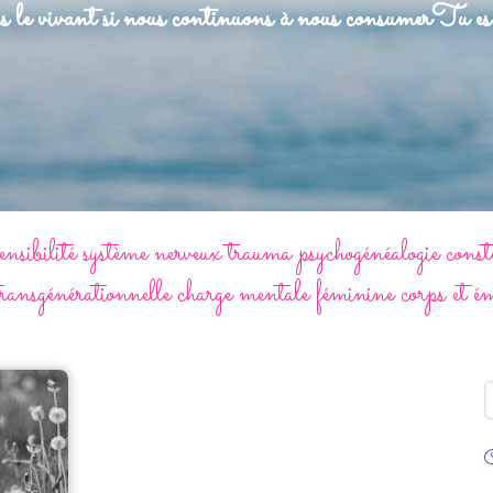
 le vivant si nous continuons à nous consumer
Tu es 
sibilité système nerveux trauma psychogénéalogie conste
 transgénérationnelle charge mentale féminine corps et é
R
C