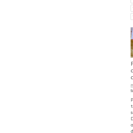
P
t
s
D
a
d