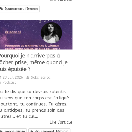
épuisement féminin
Pourquoi je n'arrive pas à
lâcher prise, même quand je
uis épuisée ?
23 Juil 2026
Sokchearta
Podcast
u te dis que tu devrais ralentir.
u sens que ton corps est fatigué.
ourtant, tu continues. Tu gères,
u anticipes, tu prends soin des
utres... et tu cul...
Lire l'article
mode survie
épuisement féminin