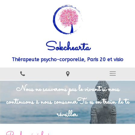
Sokchearta
Thérapeute psycho-corporelle, Paris 20 et visio
Nous ne sauverons pas le vivant si nous
continuons à nous consumer
Tu es en train de te
réveiller.