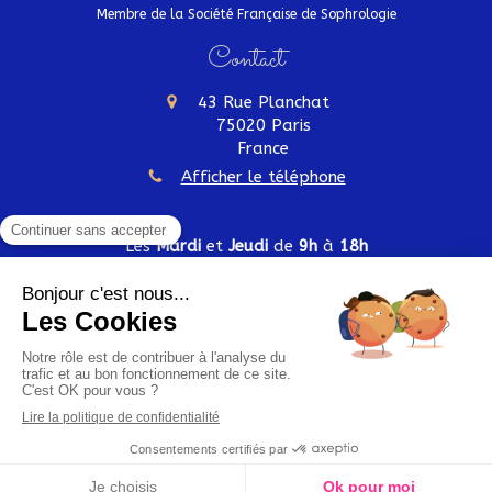
Membre de la Société Française de Sophrologie
Contact
43 Rue Planchat
75020
Paris
France
Afficher le téléphone
Les
Mardi
et
Jeudi
de
9h
à
18h
Plan du site
Mentions légales
Création et référencement du site par Simplébo
Site partenaire de
Institut Cassiopée
Retrouvez Sokchearta sur Resalib : annuaire, référencement et prise de rendez-vous pour les