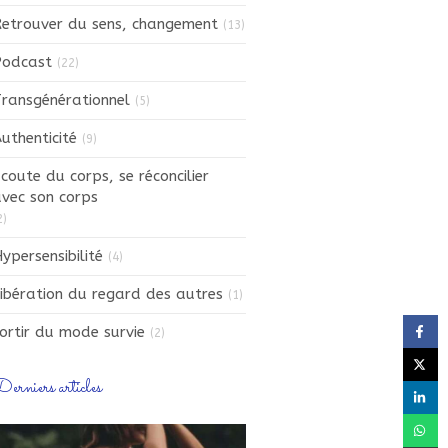
etrouver du sens, changement
(13)
Podcast
(22)
ransgénérationnel
(5)
uthenticité
(9)
coute du corps, se réconcilier
vec son corps
2)
ypersensibilité
(4)
ibération du regard des autres
(1)
ortir du mode survie
(2)
erniers articles