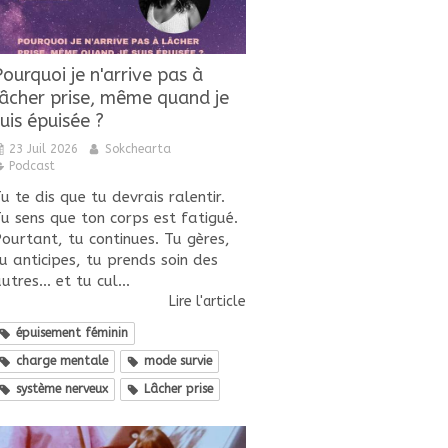
Pourquoi je n'arrive pas à
lâcher prise, même quand je
uis épuisée ?
23 Juil 2026
Sokchearta
Podcast
u te dis que tu devrais ralentir.
u sens que ton corps est fatigué.
ourtant, tu continues. Tu gères,
u anticipes, tu prends soin des
utres... et tu cul...
Lire l'article
épuisement féminin
charge mentale
mode survie
système nerveux
Lâcher prise