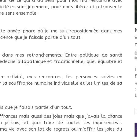
coeur de ce qui a du sens pour moi, ma rencontre avec
icité et sans jugement, pour nous libérer et retrouver le
ire sens ensemble.
te année phare où je me suis repositionnée dans mes
ience que je faisais partie d’un tout.
dans mes retranchements. Entre politique de santé
decine allopathique et traditionnelle, quel équilibre et
L
f
activité, mes rencontres, les personnes suivies en
q
 la souffrance humaine individuelle et les limites de sa
:
L
s que je faisais partie d’un tout.
rances mais aussi des joies mais que j’avais la chance
 je suis, et quoi faire de toutes ces expériences :
a vie avec son lot de regrets ou m’offrir les joies du