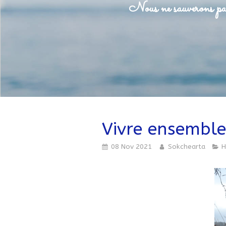
Nous ne sauverons pas
Vivre ensemble
08 Nov 2021
Sokchearta
H