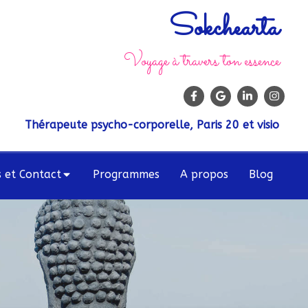
Sokchearta
Voyage à travers ton essence
Thérapeute psycho-corporelle, Paris 20 et visio
s et Contact
Programmes
A propos
Blog