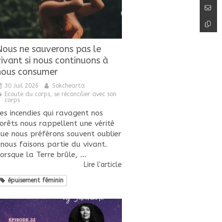
Nous ne sauverons pas le
vivant si nous continuons à
nous consumer
30 Juil 2026
Sokchearta
Ecoute du corps, se réconcilier avec son
corps
es incendies qui ravagent nos
orêts nous rappellent une vérité
ue nous préférons souvent oublier
 nous faisons partie du vivant.
orsque la Terre brûle, ...
Lire l'article
épuisement féminin