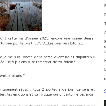
R
T
A
ant cette fin d’année 2021, encore une année dense,
E
 perturbée par le post-COVID…Les premiers bilans…
a
(
e je me suis lancée dans cette aventure et aujourd’hui
H
e. Déjà je tiens à te remercier de ta fidélité !
L
emiers bilans ?
s
énagement réussi ; tous 2 porteurs de joie, de sens et
D
s, les émotions et la fatigue qui ont jalonné ces mois.