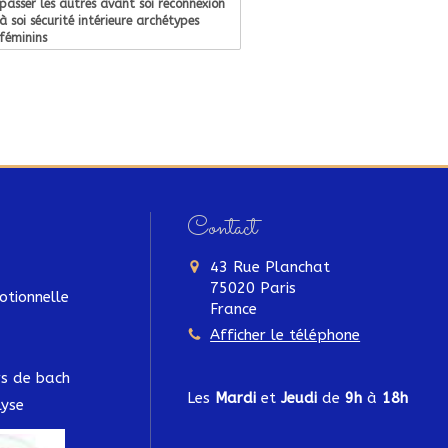
passer les autres avant soi reconnexion
à soi sécurité intérieure archétypes
féminins
Contact
43 Rue Planchat
75020
Paris
otionnelle
France
Afficher le téléphone
urs de bach
Les
Mardi
et
Jeudi
de
9h
à
18h
yse