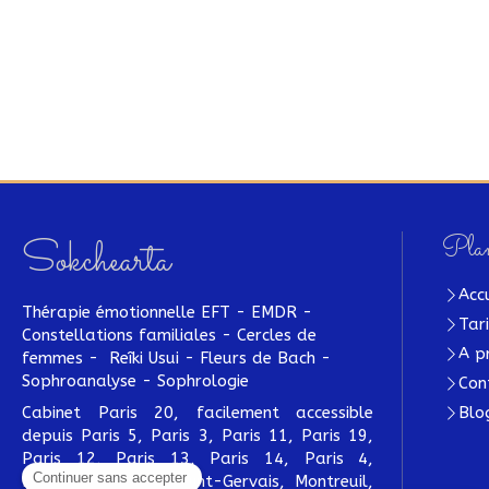
Plan
Sokchearta
Acc
Thérapie émotionnelle EFT - EMDR -
Tar
Constellations familiales - Cercles de
A p
femmes - Reîki Usui - Fleurs de Bach -
Sophroanalyse - Sophrologie
Con
Cabinet Paris 20, facilement accessible
Blo
depuis Paris 5, Paris 3, Paris 11, Paris 19,
Paris 12, Paris 13, Paris 14, Paris 4,
Bagnolet, Le Pré-Saint-Gervais, Montreuil,