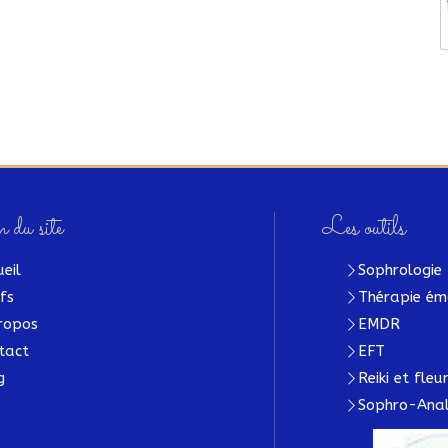
 du site
Les outils
ueil
Sophrologie
ifs
Thérapie ém
ropos
EMDR
tact
EFT
g
Reiki et fle
Sophro-Anal