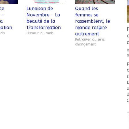
de
Lunaison de
Quand les
 -
Novembre - La
femmes se
la
beauté de la
rassemblent, le
ation
transformation
monde respire
ois
Humeur du mois
autrement
Retrouver du sens,
changement
P
t
s
D
a
d
C