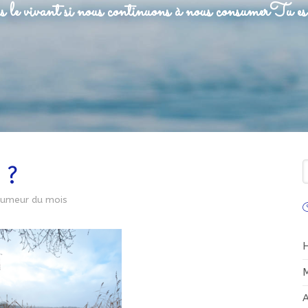
 le vivant si nous continuons à nous consumer
Tu es 
R
 ?
umeur du mois
C
M
A