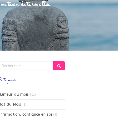
en train de te réveiller.
echercher
atégories
Humeur du mois
(11)
ot du Mois
(2)
ffirmation, confiance en soi
(5)