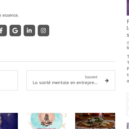
 essence.
s
T
T
P
t
Suivant
a
La santé mentale en entreprenariat et dans les métiers passion