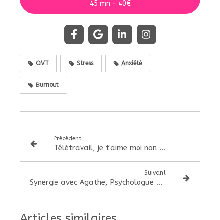
45 mn - 40€
QVT
Stress
Anxiété
Burnout
Précédent
Télétravail, je t'aime moi non plus
Suivant
Synergie avec Agathe, Psychologue – Naturopathe en Périnatalité, au féminin, adulte
Articles similaires