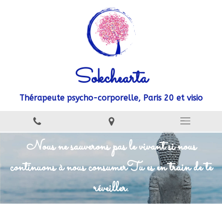
Sokchearta
Thérapeute psycho-corporelle, Paris 20 et visio
Nous ne sauverons pas le vivant si nous
continuons à nous consumer
Tu es en train de te
réveiller.