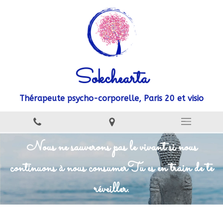
Sokchearta
Thérapeute psycho-corporelle, Paris 20 et visio
Nous ne sauverons pas le vivant si nous
continuons à nous consumer
Tu es en train de te
réveiller.