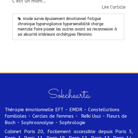
C’est un mom...
Lire l'article
mode survie épuisement émotionnel fatigue
chronique hypervigilance hypersensibilité charge
mentale faire passer les autres avant soi reconnexion à
soi sécurité intérieure archétypes féminins
Sokchearta
Thérapie émotionnelle EFT - EMDR - Constellations
familiales - Cercles de femmes - Reîki Usui - Fleurs de
Bach - Sophroanalyse - Sophrologie
Cabinet Paris 20, facilement accessible depuis Paris 5,
Paris 3, Paris 11, Paris 19, Paris 12, Paris 13, Paris 14,