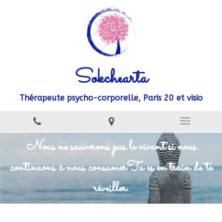
Sokchearta
Thérapeute psycho-corporelle, Paris 20 et visio
Nous ne sauverons pas le vivant si nous
continuons à nous consumer
Tu es en train de te
réveiller.