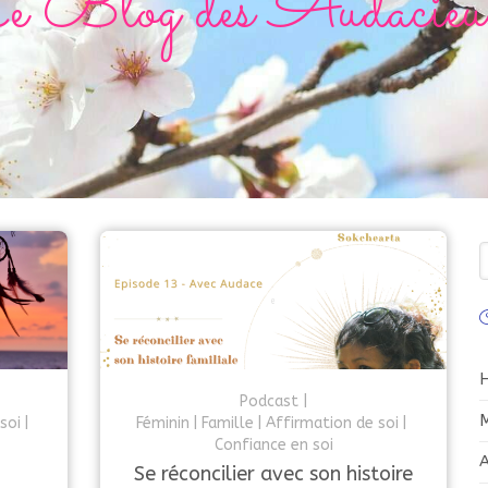
e Blog des Audacieus
R
C
Podcast
M
soi
Féminin
Famille
Affirmation de soi
Confiance en soi
A
Se réconcilier avec son histoire