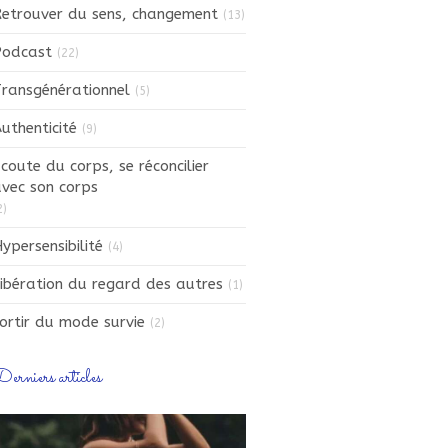
etrouver du sens, changement
(13)
Podcast
(22)
ransgénérationnel
(5)
uthenticité
(9)
coute du corps, se réconcilier
vec son corps
2)
ypersensibilité
(4)
ibération du regard des autres
(1)
ortir du mode survie
(2)
erniers articles