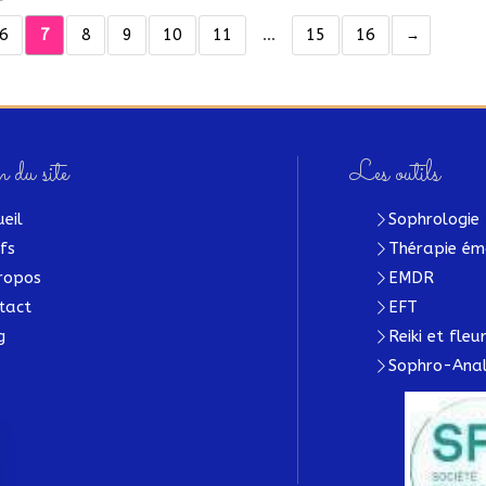
6
7
8
9
10
11
…
15
16
 du site
Les outils
ueil
Sophrologie
ifs
Thérapie ém
ropos
EMDR
tact
EFT
g
Reiki et fle
Sophro-Anal