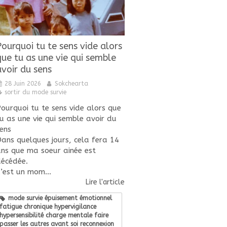
Pourquoi tu te sens vide alors
que tu as une vie qui semble
avoir du sens
28 Juin 2026
Sokchearta
sortir du mode survie
ourquoi tu te sens vide alors que
u as une vie qui semble avoir du
ens
ans quelques jours, cela fera 14
ns que ma soeur ainée est
écédée.
’est un mom...
Lire l'article
mode survie épuisement émotionnel
fatigue chronique hypervigilance
hypersensibilité charge mentale faire
passer les autres avant soi reconnexion