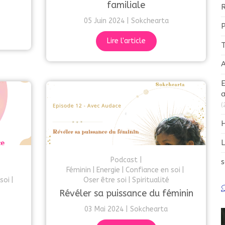
familiale
R
05 Juin 2024
Sokchearta
Lire l'article
T
A
E
a
(
H
L
Podcast
s
Féminin
Energie
Confiance en soi
soi
Oser être soi
Spiritualité
D
Révéler sa puissance du féminin
03 Mai 2024
Sokchearta