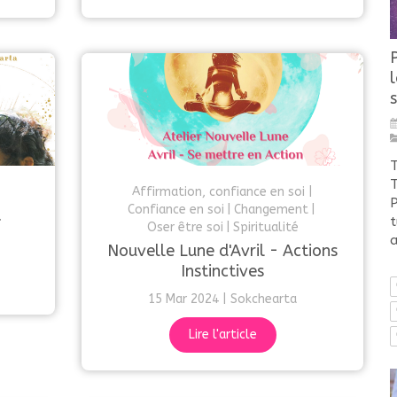
s
T
T
Affirmation, confiance en soi
P
Confiance en soi
Changement
t
t
Oser être soi
Spiritualité
a
Nouvelle Lune d'Avril - Actions
Instinctives
15 Mar 2024
Sokchearta
Lire l'article