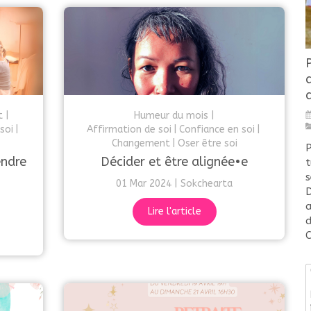
t
Humeur du mois
soi
Affirmation de soi
Confiance en soi
Changement
Oser être soi
P
endre
Décider et être alignée•e
t
s
01 Mar 2024
Sokchearta
D
a
Lire l'article
d
C