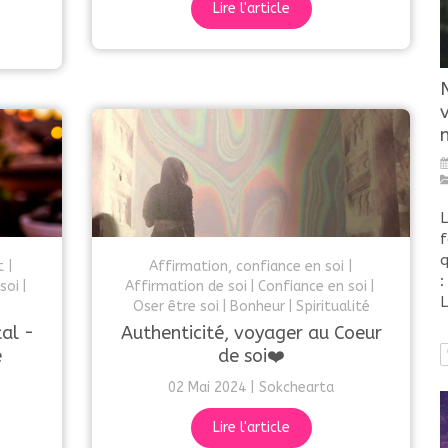
Lire l'article
L
f
q
t
Affirmation, confiance en soi
:
soi
Affirmation de soi
Confiance en soi
L
Oser être soi
Bonheur
Spiritualité
al -
Authenticité, voyager au Coeur
é
de soi❤️
02 Mai 2024
Sokchearta
Lire l'article