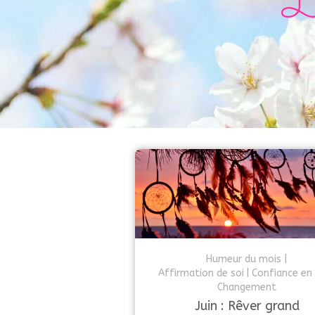
L
Humeur du mois
Affirmation de soi
Confiance en 
Changement
Juin : Rêver grand