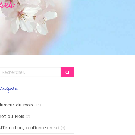
es
echercher
atégories
Humeur du mois
(11)
ot du Mois
(2)
ffirmation, confiance en soi
(5)