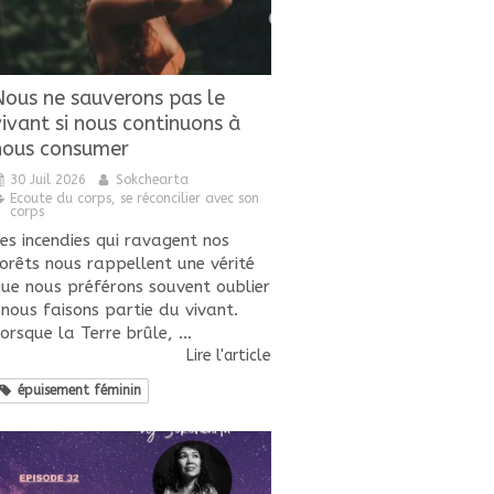
Nous ne sauverons pas le
vivant si nous continuons à
nous consumer
30 Juil 2026
Sokchearta
Ecoute du corps, se réconcilier avec son
corps
es incendies qui ravagent nos
orêts nous rappellent une vérité
ue nous préférons souvent oublier
 nous faisons partie du vivant.
orsque la Terre brûle, ...
Lire l'article
épuisement féminin