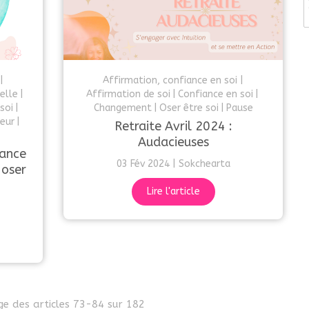
Affirmation, confiance en soi
elle
Affirmation de soi
Confiance en soi
soi
Changement
Oser être soi
Pause
eur
Retraite Avril 2024 :
Audacieuses
sance
03 Fév 2024
Sokchearta
 oser
Lire l'article
ge des articles 73-84 sur 182