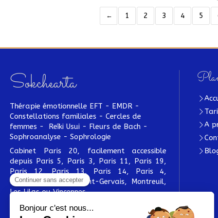
1
2
3
4
5
Plan
Sokchearta
Acc
Thérapie émotionnelle EFT - EMDR -
Tar
Constellations familiales - Cercles de
A p
femmes - Reîki Usui - Fleurs de Bach -
Sophroanalyse - Sophrologie
Con
Cabinet Paris 20, facilement accessible
Blo
depuis Paris 5, Paris 3, Paris 11, Paris 19,
Paris 12, Paris 13, Paris 14, Paris 4,
Bagnolet, Le Pré-Saint-Gervais, Montreuil,
Les Lilas ou Vincennes.
Prendre rendez-vous