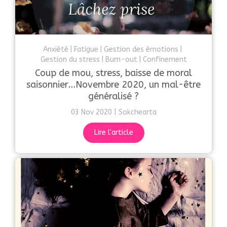
Anxiété
Fatigue
Gestion des émotions
Gestion du stress
Burn-out
Confinement
Coup de mou, stress, baisse de moral
saisonnier…Novembre 2020, un mal-être
généralisé ?
03 Nov 2020
Sokchearta
Lire l'article