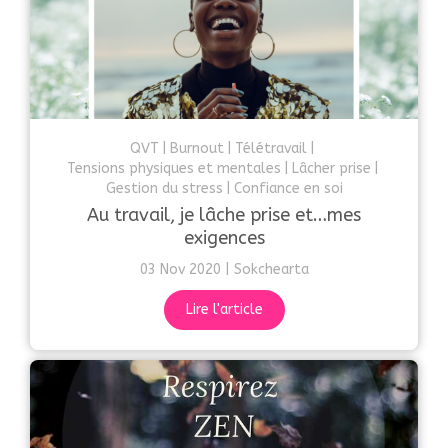
QVT
Burnout
Télétravail
Tensions physiques et mentales
Lâcher prise
Gestion du stress
Confiance en soi
Au travail, je lâche prise et…mes
exigences
03 Nov 2020
Sokchearta
Lire l'article