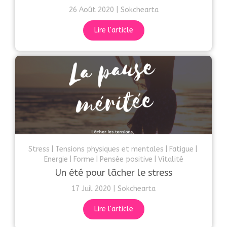
26 Août 2020
Sokchearta
Lire l'article
Stress
Tensions physiques et mentales
Fatigue
Energie
Forme
Pensée positive
Vitalité
Un été pour lâcher le stress
17 Juil 2020
Sokchearta
Lire l'article