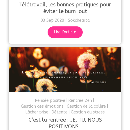
Télétravail, les bonnes pratiques pour
éviter le burn-out
03 Sep 2020
Sokchearta
Lire l'article
Pensée positive
Rentrée Zen
Gestion des émotions
Gestion de la colère
Lâcher prise
Détente
Gestion du stress
C’est la rentrée : JE, TU, NOUS
POSITIVONS !