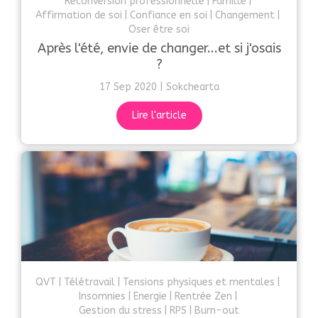
Reconversion professionnelle
Famille
Affirmation de soi
Confiance en soi
Changement
Oser être soi
Après l'été, envie de changer...et si j'osais
?
17 Sep 2020
Sokchearta
Lire l'article
QVT
Télétravail
Tensions physiques et mentales
Insomnies
Energie
Rentrée Zen
Gestion du stress
RPS
Burn-out